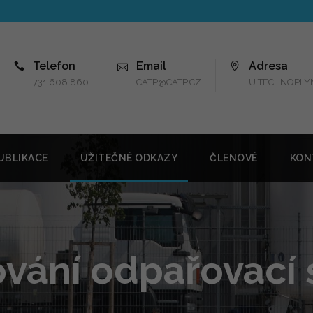
Telefon
Email
Adresa
731 608 860
CATP@CATP.CZ
U TECHNOPLYN
UBLIKACE
UŽITEČNÉ ODKAZY
ČLENOVÉ
KON
vání odpařovací 