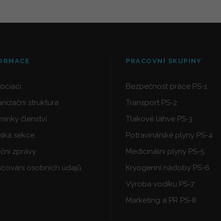
ORMACE
PRACOVNÍ SKUPINY
ociaci
Bezpečnost práce PS-1
nizační struktura
Transport PS-2
ínky členství
Tlakové láhve PS-3
ská sekce
Potravinářské plyny PS-4
ční zprávy
Medicinální plyny PS-5
cování osobních údajů
Kryogenní nádoby PS-6
Výroba vodíku PS-7
Marketing a PR PS-8