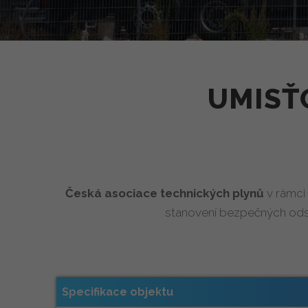
UMISŤ
Česká asociace technických plynů
v rámci 
stanovení bezpečných odst
Specifikace objektu