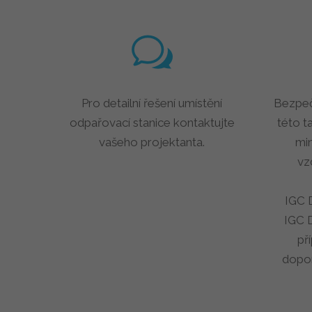
Pro detailní řešení umístění
Bezpeč
odpařovací stanice kontaktujte
této t
vašeho projektanta.
mi
vz
IGC
IGC 
př
dopo