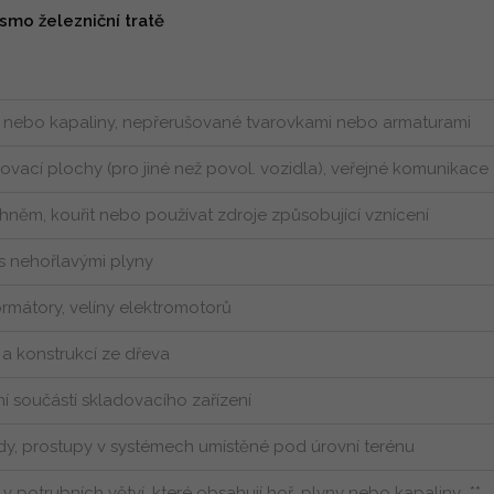
smo železniční tratě
ny nebo kapaliny, nepřerušované tvarovkami nebo armaturami
ovací plochy (pro jiné než povol. vozidla), veřejné komunikace
hněm, kouřit nebo používat zdroje způsobující vznícení
 s nehořlavými plyny
rmátory, velíny elektromotorů
 a konstrukcí ze dřeva
ní součástí skladovacího zařízení
dy, prostupy v systémech umístěné pod úrovní terénu
í v potrubních větví, které obsahují hoř. plyny nebo kapaliny **