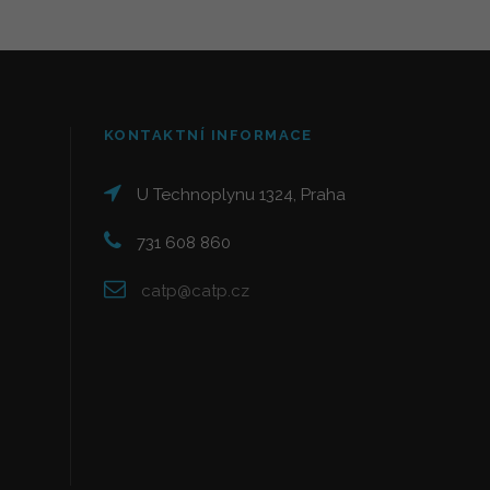
KONTAKTNÍ INFORMACE
U Technoplynu 1324, Praha
731 608 860
catp@catp.cz