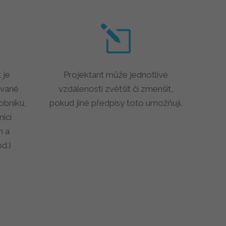
 je
Projektant může jednotlivé
ované
vzdálenosti zvětšit či zmenšit,
sobníku,
pokud jiné předpisy toto umožňují.
icí
h a
d.)