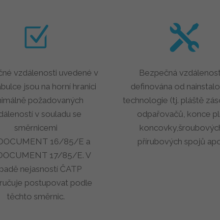
né vzdálenosti uvedené v
Bezpečná vzdálenost
abulce jsou na horní hranici
definována od nainstal
nimálně požadovaných
technologie (tj. pláště zá
dáleností v souladu se
odpařovačů, konce pln
směrnicemi
koncovky,šroubovýc
 DOCUMENT 16/85/E a
přírubových spojů apo
DOCUMENT 17/85/E. V
ípadě nejasností ČATP
ručuje postupovat podle
těchto směrnic.