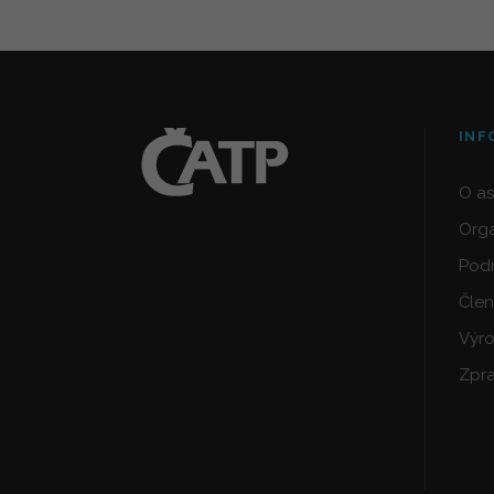
INF
O as
Orga
Podm
Člen
Výro
Zpra