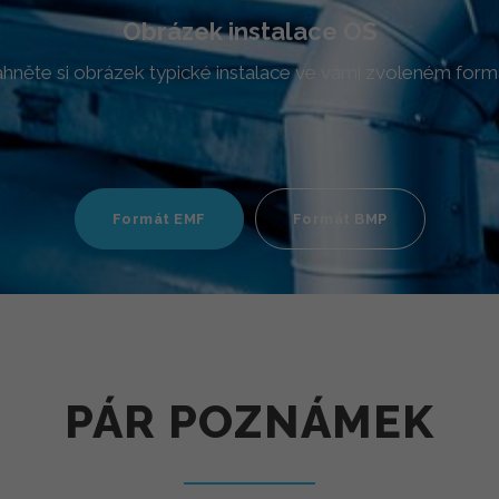
Obrázek instalace OS
áhněte si obrázek typické instalace ve vámi zvoleném form
Formát EMF
Formát BMP
PÁR POZNÁMEK