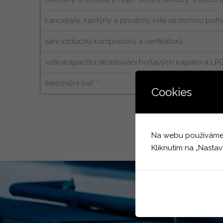
kanceláře, kantýny a prostory, kde se mohou pohy
sání vzduchu kompresorů a ventilátorů
velkokapacitní skladování hořlavých kapalin a LPG
železniční trať *
Cookies
Na webu používáme co
Kliknutím na „Nastav