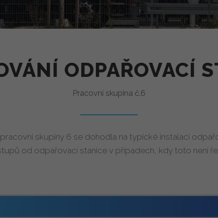
OVÁNÍ ODPAŘOVACÍ S
Pracovní skupina č.6
pracovní skupiny 6 se dohodla na typické instalaci odpařo
upů od odpařovací stanice v případech, kdy toto není 