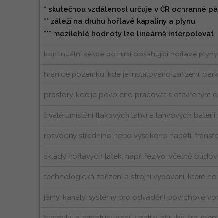
* skutečnou vzdálenost určuje v ČR ochranné pá
** záleží na druhu hořlavé kapaliny a plynu
*** mezilehlé hodnoty lze lineárně interpolovat
kontinuální sekce potrubí obsahující hořlavé ply
hranice pozemku, kde je instalováno zařízení, park
prostory, kde je povoleno pracovat s otevřeným o
trvalé umístění tlakových lahví a lahvových baterií
rozvodny středního nebo vysokého napětí, transfo
sklady hořlavých látek, např. řezivo, včetně budov
technologická zařízení a strojní vybavení, které ne
jámy, kanály, systémy pro odvádění povrchové vo
tvarovky a armatury, např. ventily, příruby, šrouben