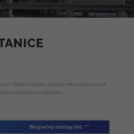
TANICE
vací stanice kyslíku, dusíku nebo argonu a na
řešeno národním předpisem.
Bezpečný odstup [m] ***