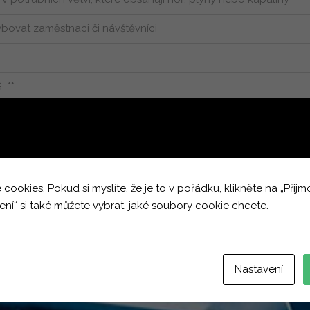
bovat zaměstnaci či návštěvníci
 **
okies. Pokud si myslíte, že je to v pořádku, klikněte na „Přijm
ení“ si také můžete vybrat, jaké soubory cookie chcete.
Nastavení