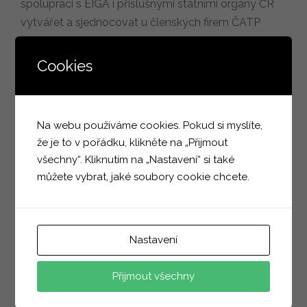
spolupráci s EIGA i příslušnými státními orgány ČR
vytvářet a sjednocovat u členských firem ČATP
podmínky pro bezpečnou přepravu
velkoobjemových i kusových produktů z jejich
Cookies
produkce a obchodní nabídky.
Na webu používáme cookies. Pokud si myslíte,
že je to v pořádku, klikněte na „Přijmout
všechny“. Kliknutím na „Nastavení“ si také
můžete vybrat, jaké soubory cookie chcete.
Nastavení
Přijmout všechny
PS-3 Tlakové lahve, vysokotlaká plnící
zařízení, acetylenky