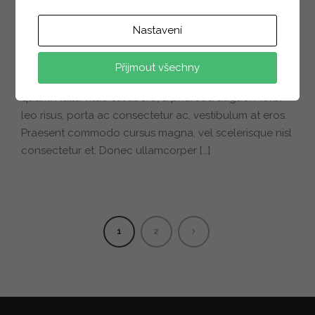
Sanfran Cisco Bridge
Nastavení
Bridge
/
Engineering
Přijmout všechny
Cras justo odio, dapibus ac facilisis in, egestas eget
quam. Nulla vitae elit libero, a pharetra augue. Morbi
leo risus, porta ac consectetur ac, vestibulum at eros.
Praesent commodo cursus magna, vel scelerisque nisl
consectetur et. Donec ullamcorper […]
1
2