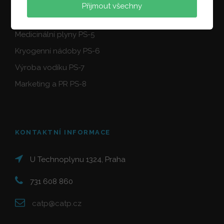
Tlakové láhve PS-3
Přijmout všechny
Potravinářské plyny PS-4
Medicinální plyny PS-5
Kryogenní nádoby PS-6
Výroba vodíku PS-7
Marketing a PR PS-8
KONTAKTNÍ INFORMACE
U Technoplynu 1324, Praha
731 608 860
catp@catp.cz