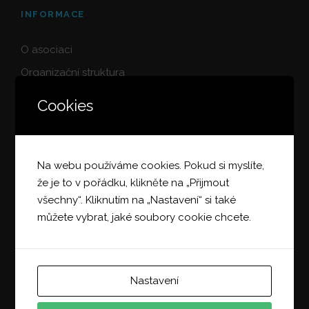
INFORMACE
O asociaci
Organizační struktura
Podmínky členství
Cookies
Členská sekce
Výroční zprávy
Zpracování osobních údajů
Na webu používáme cookies. Pokud si myslíte,
že je to v pořádku, klikněte na „Přijmout
všechny“. Kliknutím na „Nastavení“ si také
můžete vybrat, jaké soubory cookie chcete.
PRACOVNÍ SKUPINY
Bezpečnost práce PS-1
Nastavení
Transport PS-2