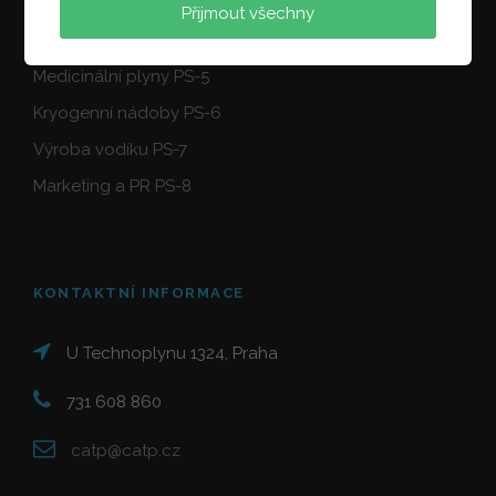
Tlakové láhve PS-3
Přijmout všechny
Potravinářské plyny PS-4
Medicinální plyny PS-5
Kryogenní nádoby PS-6
Výroba vodíku PS-7
Marketing a PR PS-8
KONTAKTNÍ INFORMACE
U Technoplynu 1324, Praha
731 608 860
catp@catp.cz