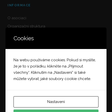
INFORMACE
O asociaci
Organizační struktura
Podmínky členství
Cookies
Členská sekce
Výroční zprávy
Zpracování osobních údajů
Na webu používáme cookies. Pokud si myslíte,
že je to v pořádku, klikněte na „Přijmout
všechny“. Kliknutím na „Nastavení“ si také
můžete vybrat, jaké soubory cookie chcete.
PRACOVNÍ SKUPINY
Bezpečnost práce PS-1
Nastavení
Transport PS-2