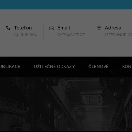
Telefon
Email
Adresa
731 608 860
CATP@CATP.CZ
U TECHNOPLYN
UBLIKACE
UŽITEČNÉ ODKAZY
ČLENOVÉ
KON