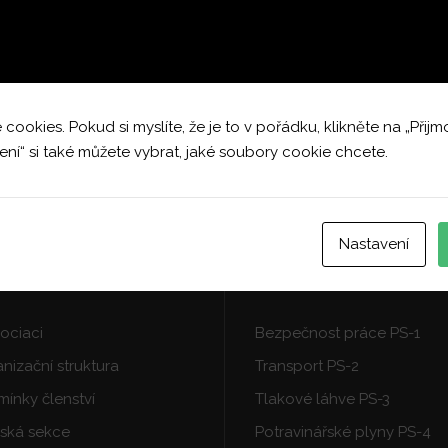
okies. Pokud si myslíte, že je to v pořádku, klikněte na „Přijm
ení“ si také můžete vybrat, jaké soubory cookie chcete.
Nastavení
ORMACE
PRACOVNÍ SKUPINY
ociaci
Bezpečnost práce PS-1
nizační struktura
Transport PS-2
ínky členství
Tlakové láhve PS-3
ská sekce
Potravinářské plyny PS-4