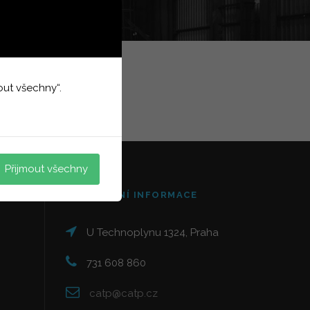
out všechny“.
Přijmout všechny
KONTAKTNÍ INFORMACE
U Technoplynu 1324, Praha
731 608 860
catp@catp.cz