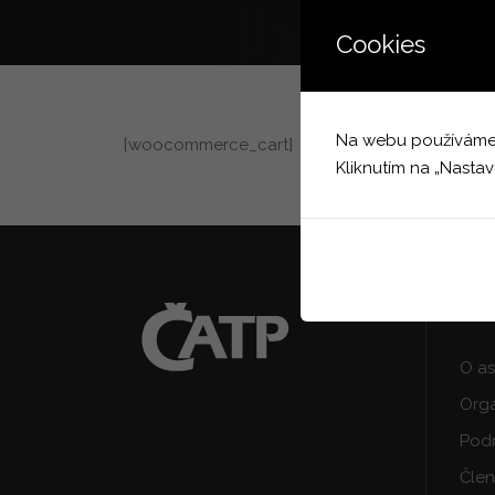
Cookies
Na webu používáme co
[woocommerce_cart]
Kliknutím na „Nastav
INF
O as
Orga
Podm
Člen